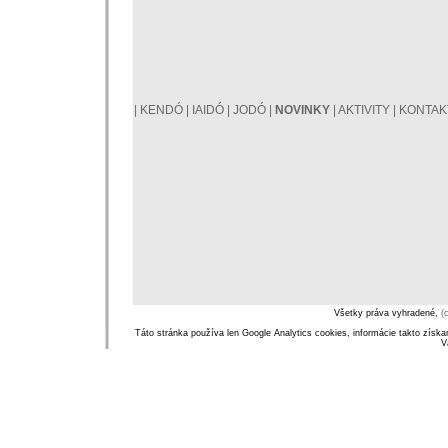
|
KENDÓ
|
IAIDÓ
|
JODÓ
|
NOVINKY
|
AKTIVITY
|
KONTAK
Všetky práva vyhradené,
(
Táto stránka používa len Google Analytics cookies, informácie takto zís
V