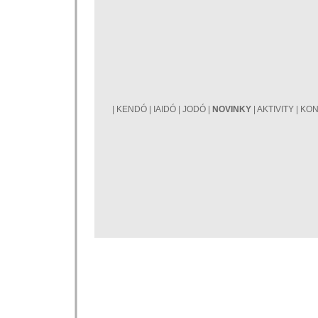
|
KENDÓ
|
IAIDÓ
|
JODÓ
|
NOVINKY
|
AKTIVITY
|
KON